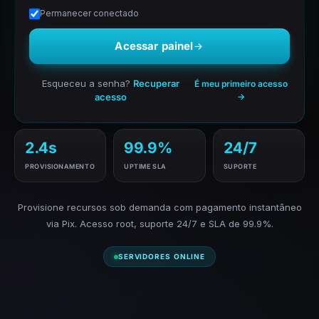
Permanecer conectado
Acessar painel
Esqueceu a senha?
Recuperar
É meu primeiro acesso
acesso
→
2.4s
99.9%
24/7
PROVISIONAMENTO
UPTIME SLA
SUPORTE
Provisione recursos sob demanda com pagamento instantâneo
via Pix. Acesso root, suporte 24/7 e SLA de 99.9%.
SERVIDORES ONLINE